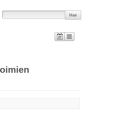
Hae
Kalenteri
Lista
voimien