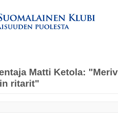
ntaja Matti Ketola: "Meri
n ritarit"