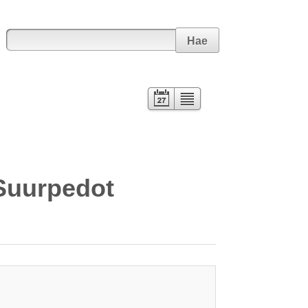
Hae
Kalenteri
Lista
 Suurpedot