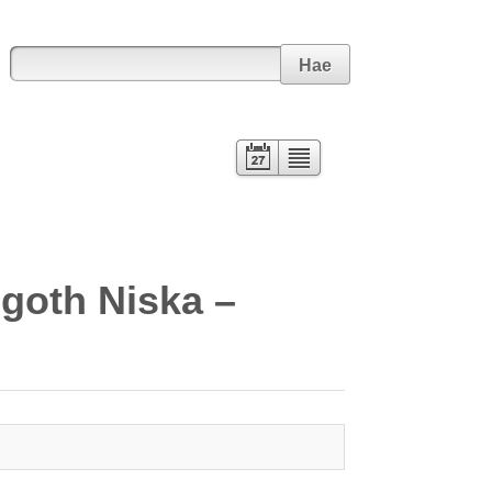
Hae
Kalenteri
Lista
Algoth Niska –