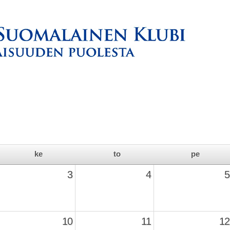
ke
to
pe
3
4
5
10
11
12