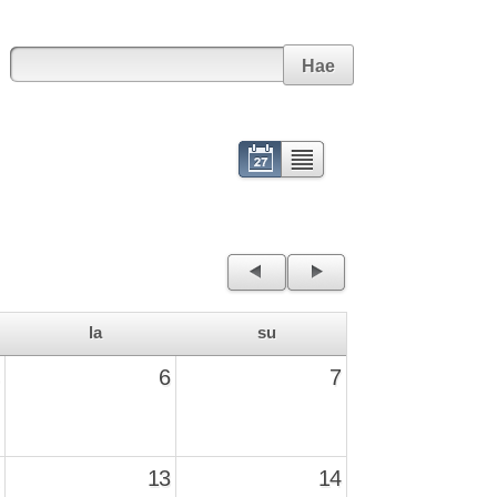
Hae
Kalenteri
Lista
←
→
la
su
6
7
13
14